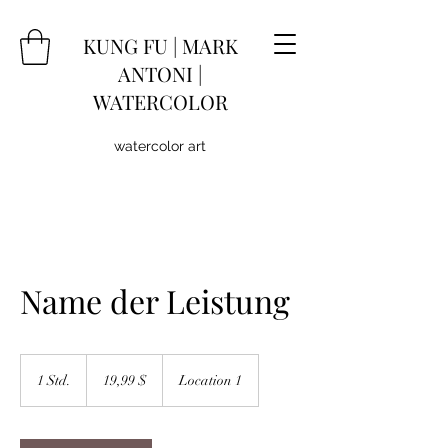
KUNG
FU
|
MARK
ANTONI |
WATERCOLOR
watercolor art
Name der Leistung
19,99
US-
1 Std.
1
19,99 $
Location 1
Dollar
S
t
d