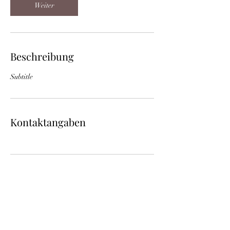
Weiter
Beschreibung
Subtitle
Kontaktangaben
Kung
Fu
|
Mark Antoni |