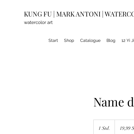
KUNG
FU
|
MARK ANTONI | WATERC
watercolor art
Start
Shop
Catalogue
Blog
12 Yi 
Name d
19,99
US-
1 Std.
1
19,99 
Dollar